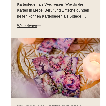
Kartenlegen als Wegweiser: Wie dir die
Karten in Liebe, Beruf und Entscheidungen
helfen können Kartenlegen als Spiegel…
Kartenlegen
Weiterlesen
als
Wegweiser:
Wie
dir
die
Karten
in
Liebe,
Beruf
und
Entscheidungen
helfen
können