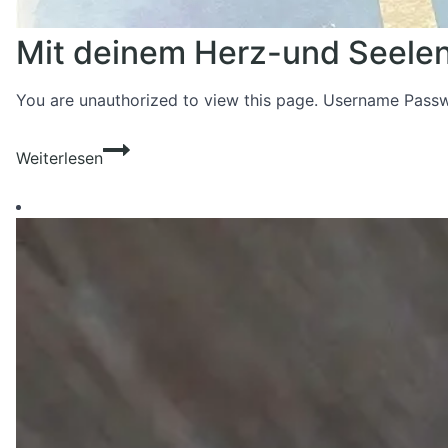
Mit deinem Herz-und Seelen
You are unauthorized to view this page. Username P
Mit
Weiterlesen
deinem
Herz-
und
Seelenduft
durch
die
Rauhnächte