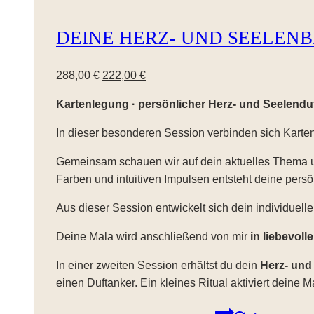
DEINE HERZ- UND SEELEN
Ursprünglicher
Aktueller
288,00
€
222,00
€
Preis
Preis
Kartenlegung · persönlicher Herz- und Seelenduf
war:
ist:
288,00 €
222,00 €.
In dieser besonderen Session verbinden sich Karten
Gemeinsam schauen wir auf dein aktuelles Thema un
Farben und intuitiven Impulsen entsteht deine persön
Aus dieser Session entwickelt sich dein individuell
Deine Mala wird anschließend von mir
in liebevoll
In einer zweiten Session erhältst du dein
Herz- und 
einen Duftanker. Ein kleines Ritual aktiviert deine M