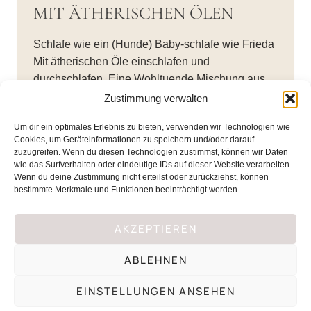
MIT ÄTHERISCHEN ÖLEN
Schlafe wie ein (Hunde) Baby-schlafe wie Frieda
Mit ätherischen Öle einschlafen und
durchschlafen. Eine Wohltuende Mischung aus…
Zustimmung verwalten
GUTER
WEITERLESEN
SCHLAF
Um dir ein optimales Erlebnis zu bieten, verwenden wir Technologien wie
DURCH
Cookies, um Geräteinformationen zu speichern und/oder darauf
UND
zuzugreifen. Wenn du diesen Technologien zustimmst, können wir Daten
MIT
wie das Surfverhalten oder eindeutige IDs auf dieser Website verarbeiten.
ÄTHERISCHEN
Wenn du deine Zustimmung nicht erteilst oder zurückziehst, können
ÖLEN
bestimmte Merkmale und Funktionen beeinträchtigt werden.
AKZEPTIEREN
♡
ABLEHNEN
Impressum
•
Datenschutz
•
Kontakt
EINSTELLUNGEN ANSEHEN