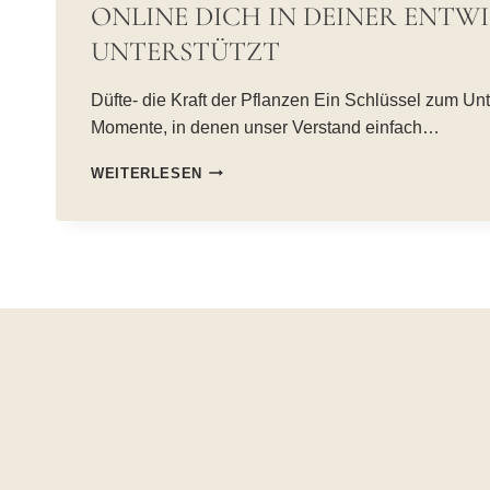
ONLINE DICH IN DEINER ENTW
UNTERSTÜTZT
Düfte- die Kraft der Pflanzen Ein Schlüssel zum Un
Momente, in denen unser Verstand einfach…
KOPF
WEITERLESEN
AUS,
NASE
AN
–
WIE
DUFTCOACHING
ONLINE
DICH
IN
DEINER
ENTWICKLUNG
UNTERSTÜTZT