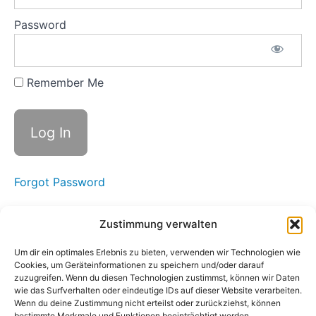
Thema
Reinigung
Password
& Herkunft
- mit den
Ahnen
verbunden-
Im Leben
Remember Me
frei.
30./31.
Dezember
Thema
Öffnung
für das
Neue -
Forgot Password
offen sein
für neue
Impressum
Wege
Zustimmung verwalten
31.
Datenschutz
Dezember/01.
Um dir ein optimales Erlebnis zu bieten, verwenden wir Technologien wie
Januar
Cookies, um Geräteinformationen zu speichern und/oder darauf
Thema
zuzugreifen. Wenn du diesen Technologien zustimmst, können wir Daten
Neubeginn -
wie das Surfverhalten oder eindeutige IDs auf dieser Website verarbeiten.
den eigenen
CATEGORIES
Wenn du deine Zustimmung nicht erteilst oder zurückziehst, können
Schritt
bestimmte Merkmale und Funktionen beeinträchtigt werden.