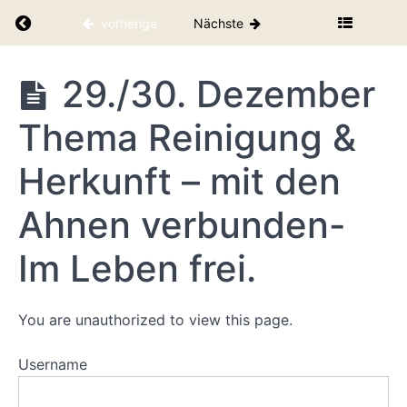
&
Return to kurs: Mit deinem Herz-und Seelend
vorherige
Nächste
Herzöffnung
– das Herz
weitet sich
wie eine
Mit deinem
29./30. Dezember
Knospe
Herz-und
Seelenduft
27./28.
Thema Reinigung &
durch die
Dezember
Rauhnächte
Thema
Transformation
Herkunft – mit den
- Altes geht,
Neues kommt
Ahnen verbunden-
durch
28./29.
Im Leben frei.
Dezember
Thema
Verbundenheit
&
Freundschaft-
You are unauthorized to view this page.
Echte Nähe
statt Pflicht
Username
29./30.
Dezember